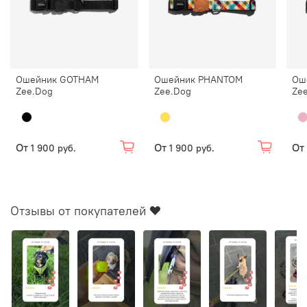
Ошейник GOTHAM
Ошейник PHANTOM
Ош
Zee.Dog
Zee.Dog
Ze
От
От
От
1 900 руб.
1 900 руб.
Отзывы от покупателей ❤️
Уникальный механизм
E.Zee Slider позволит изменить
длину поводка под любую ситуацию. Используйте
слайдер чтобы установить длину от 175 см до 3 м.