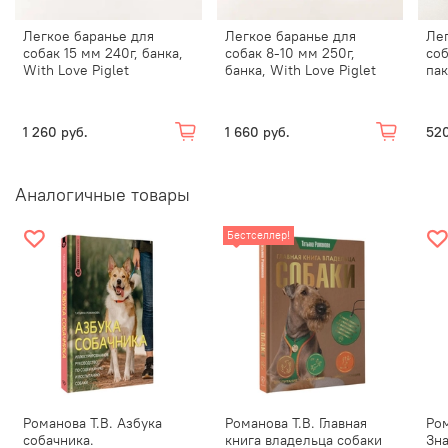
Легкое баранье для
Легкое баранье для
Лег
собак 15 мм 240г, банка,
собак 8-10 мм 250г,
соб
With Love Piglet
банка, With Love Piglet
пак
1 260 руб.
1 660 руб.
520
Аналогичные товары
Бестселлер!
Романова Т.В. Азбука
Романова Т.В. Главная
Ром
собачника.
книга владельца собаки
Зна