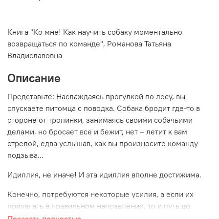
Книга "Ко мне! Как научить собаку моментально
возвращаться по команде", Романова Татьяна
Владиславовна
Описание
Представьте: Наслаждаясь прогулкой по лесу, вы
спускаете питомца с поводка.
Собака бродит где-то в
стороне от тропинки, занимаясь своими собачьими
делами, но бросает все и бежит, нет – летит к вам
стрелой, едва услышав, как вы произносите команду
подзыва...
Идиллия, не иначе! И эта идиллия вполне достижима.
Конечно, потребуются некоторые усилия, а если их
прилагать в правильном направлении, то и путь до
идеального подзыва значительно сокращается.
Показать полностью