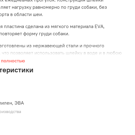
ляет нагрузку равномерно по груди собаки, без
рта в области шеи.
я пластина сделана из мягкого материала EVA,
повторяет форму груди собаки.
зготовлены из нержавеющей стали и прочного
, что позволяет использовать шлейку в воде и в любою
А светоотражающие нити сделают комфортными и
 полностью
ыми прогулки в темное время суток.
теристики
ект
шлейки Chest Plate EzyDog
входит специальный
ля безопасной перевозки животных в автомобиле.
пилен, ЭВА
оизводства
hest Plate EzyDog
удобна и практична в
вании. Легко регулируемые ремни надежно