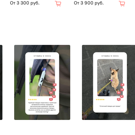
От
3 300 руб.
От
3 900 руб.
3. Снача
4. Отрег
Обратите
Отрегули
собакой 
Видео и