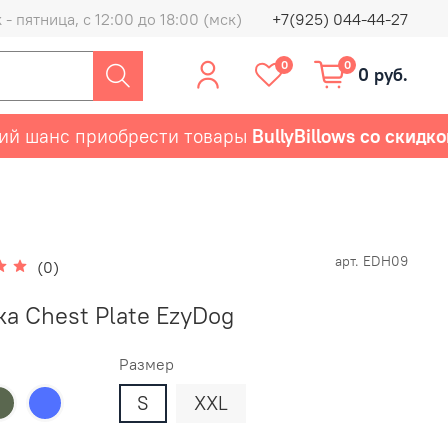
- пятница, с 12:00 до 18:00 (мск)
+7(925) 044-44-27
0
0
0 руб.
шанс приобрести товары
BullyBillows со скидкой 
арт.
EDH09
(0)
а Chest Plate EzyDog
Размер
S
XXL