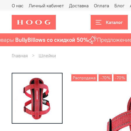
О нас
Личный кабинет
Доставка
Оплата
Блог
Каталог
ары
BullyBillows со скидкой 50%
Предложение а
Главная
Шлейки
Распродажа
-70%
-70%