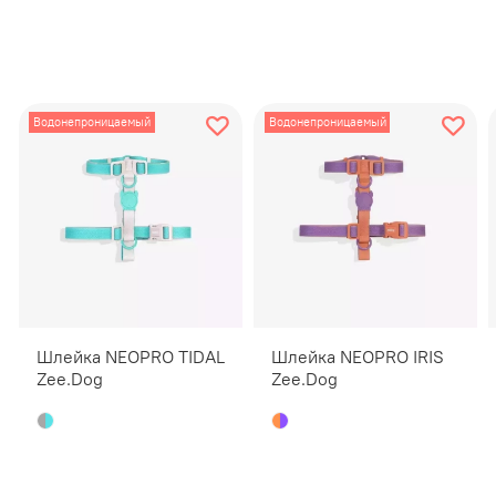
фиксирую
активных
Водонепроницаемый
Водонепроницаемый
Шлейка NEOPRO TIDAL
Шлейка NEOPRO IRIS
1. Рассл
Zee.Dog
Zee.Dog
2. Начин
пластин
должна б