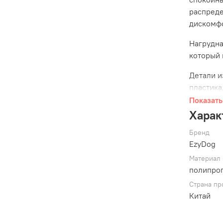
распреде
дискомфо
Нагрудна
который 
Детали и
пластика
погоду. 
Показать
безопасн
Харак
Бренд
EzyDog
В компл
Материал
ремень д
полипро
Страна пр
Китай
Шлейка C
использо