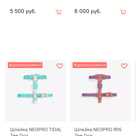
5 500 руб.
6 000 руб.
Водонепроницаемый
Водонепроницаемый
Техноло
уникальн
собаки. 
Просто п
Характер
Уни
Шлейка NEOPRO TIDAL
Шлейка NEOPRO IRIS
Zee.Dog
Zee.Dog
Не 