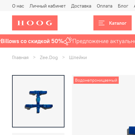
О нас
Личный кабинет
Доставка
Оплата
Блог
Каталог
lows со скидкой 50%
Предложение актуально
до
Главная
Zee.Dog
Шлейки
Водонепроницаемый