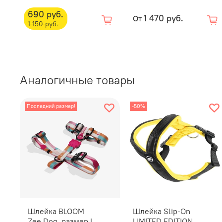
690 руб.
1 470 руб.
От
1 150 руб.
Аналогичные товары
Последний размер!
-50%
Шлейка BLOOM
Шлейка Slip-On
Zee.Dog, размер L
LIMITED EDITION