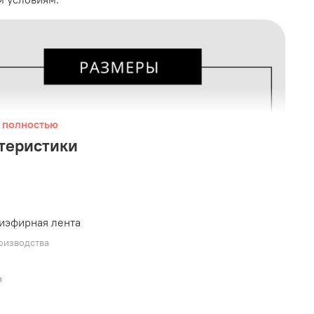
 полностью
теристики
иэфирная лента
оизводства
я