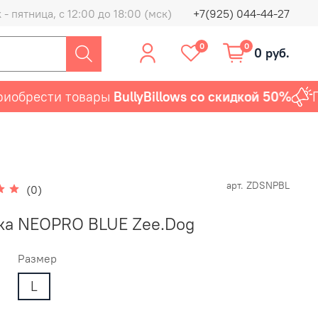
- пятница, с 12:00 до 18:00 (мск)
+7(925) 044-44-27
0
0
0 руб.
брести товары
BullyBillows со скидкой 50%
Пред
арт.
ZDSNPBL
(0)
а NEOPRO BLUE Zee.Dog
Размер
L