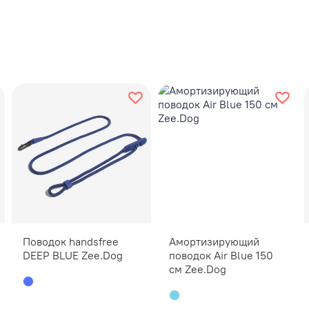
Обратите
Отрегули
собакой 
собак до 
У длинно
диким т
может пр
питомца 
шерсть в
Поводок handsfree
Амортизирующий
DEEP BLUE Zee.Dog
поводок Air Blue 150
см Zee.Dog