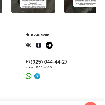
а коллекции окрашена в тон амуниции. Кольца для
 элементы карабина и замка сделаны в едином
Мы в соц. сетях
 решении. Ошейник имеет широкий спектр
вки и подойдет даже щенкам. Для длительного срока
езиновый логотип защищает строчку. Пряжка с 4-
 системой блокировки гарантирует безопасность.
+7(925) 044-44-27
пн - пт с 12.00 до 18.00