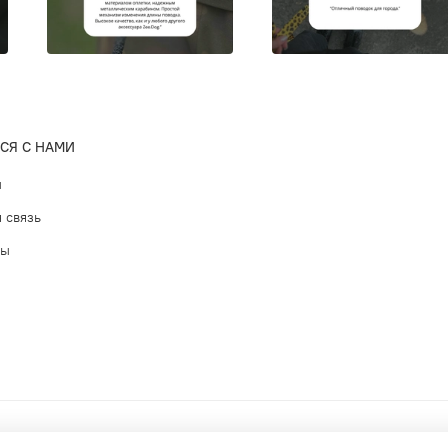
Фурнитур
поводка,
СЯ С НАМИ
цветовом
регулиро
ы
службы р
 связь
точечной
ты