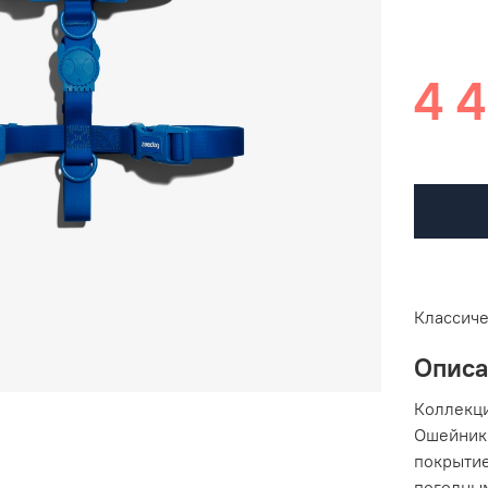
4 4
Классиче
Опис
Коллекц
Ошейники
покрыти
погодным