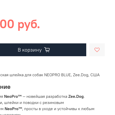
00 руб.
В корзину
ская шлейка для собак NEOPRO BLUE, Zee.Dog, США
ание
ия
NeoPro™
— новейшая разработка
Zee.Dog
.
, шлейки и поводки с резиновым
ем
NeoPro™
, просты в уходе и устойчивы к любым
 условиям.