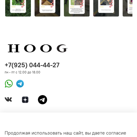
бренда
Zee.Dog
для зарегистрированных
покупателей
HOOG
. В течение
12 месяцев
с момента
покупки мы заменим или произведем полный возврат
при возникновении гарантийной ситуации. Гарантия
распространяется на работу механизмов, целостность
строчки и другое состояние амуниции, исключая
естественный износ и механическое вмешательство.
+7(925) 044-44-27
пн - пт с 12.00 до 18.00
ДОКУМЕНТЫ
Продолжая использовать наш сайт, вы даете согласие