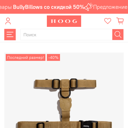
вары
BullyBillows со скидкой 50%
Предложение 
Последний размер!
-40%