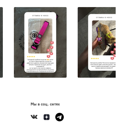
анк-рок! Стильная черно-белая шлейка
SKULL
Zee
.
Dog
арей в душе.
легкий вариант для ежедневных прогулок. Шлейка
ee
.
Dog
изготовлена из мягкого и прочного полиэстера.
ая пряжка с 4-точечной системой блокировки не даст
Мы в соц. сетях
 случайно расстегнуться.
разных кольца на спине для крепления поводка —