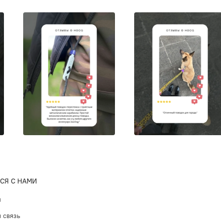
Только п
для бунт
Хороший 
SKULL
Z
Безопасн
СЯ С НАМИ
амуниции
ы
Два d-об
 связь