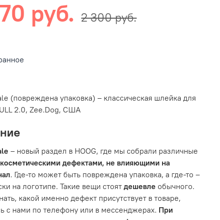
70 руб.
2 300 руб.
ранное
ale (повреждена упаковка) – классическая шлейка для
ULL 2.0, Zee.Dog, США
ание
ale
– новый раздел в HOOG, где мы собрали различные
 косметическими дефектами, не влияющими на
нал
. Где-то может быть повреждена упаковка, а где-то –
ски на логотипе. Такие вещи стоят
дешевле
обычного.
нать, какой именно дефект присутствует в товаре,
ь с нами по телефону или в мессенджерах.
При