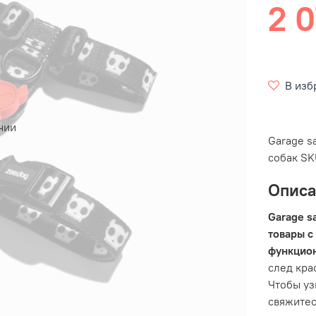
2 0
В изб
чии
Garage s
собак SK
Опис
Garage s
товары с
функцио
след кра
Чтобы уз
свяжитес