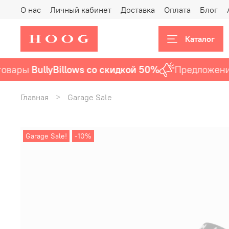
О нас
Личный кабинет
Доставка
Оплата
Блог
Каталог
вары
BullyBillows со скидкой 50%
Предложение 
Главная
Garage Sale
Garage Sale!
-10%