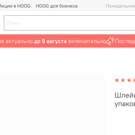
Акции в HOOG
HOOG для бизнеса
Понедельник 
актуально
до 9 августа
включительно
Последний
Шлейк
упако