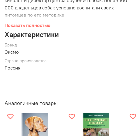
кинолог и директор центра обучения собак. Более 100
000 владельцев собак успешно воспитали своих
питомцев по его методике.
Показать полностью
Благодаря этой книге вы узнаете, как:
Характеристики
- создать дома безопасную среду для щенка;
Бренд
- выбрать необходимые принадлежности;
Эксмо
- приучить щенка к клетке и туалету;
Страна производства
- исключить рычание и агрессию питомца;
Россия
- приучить щенка к ошейнику и прогулкам на поводке;
- взаимодействовать дружелюбно с людьми во время
прогулок;
- освоить 6 основных команд: "Сидеть", "Лежать",
"Стоять", "Ждать", "Фу", "Ко мне"...
Аналогичные товары
И многое другое.
Вырастите счастливую, спокойную и послушную собаку,
настоящего друга и компаньона!