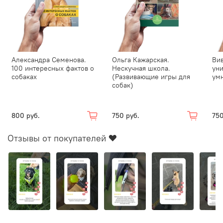
Формат:
218 х 147 мм;
Страниц: 224;
Александра Семенова.
Ольга Кажарская.
Вив
Иллюстрации, ч/б;
100 интересных фактов о
Нескучная школа.
уни
Издательство Эксмо.
собаках
(Развивающие игры для
ум
собак)
800 руб.
750 руб.
750
Отзывы от покупателей ❤️