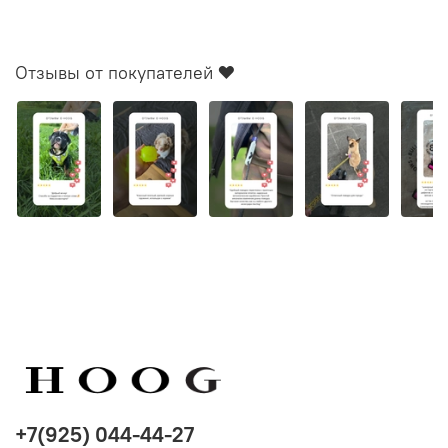
бренда
Zee.Dog
для зарегистрированных
покупателей
HOOG
. В течение
12 месяцев
с момента
покупки мы заменим или произведем полный возврат
Отзывы от покупателей ❤️
при возникновении гарантийной ситуации. Гарантия
распространяется на работу механизмов, целостность
строчки и другое состояние амуниции, исключая
естественный износ и механическое вмешательство.
+7(925) 044-44-27