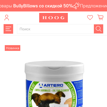
овары
BullyBillows со скидкой 50%
Предложение
Новинка