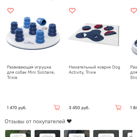
Развивающая игрушка
Нюхательный коврик Dog
Ра
для собак Mini Solitaire,
Activity, Trixie
для
Trixie
Sli
1 470 руб.
3 450 руб.
1 8
Отзывы от покупателей ❤️