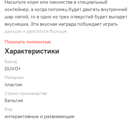
Насыпьте корм или лакомства в специальный
контейнер, а когда питомец будет двигать внутренний
шар лапой, то в одно из трех отверстий будет выпадет
вкусняшка. Эта вкусная награда побуждает играть
дальше и двигаться больше.
Противоскользящие ножки удерживают игрушку на
Показать полностью
месте и предохраняют от скольжения.
Характеристики
Умственные игры очень полезны для собак и кошек.
После 15 минут подобных игр ваши питомцы по-
Бренд
настоящему устают. Интеллектуальные игры, помимо
DUVO+
своей умственной полезности, являются отличной
Материал
альтернативой активности питомца, когда физическая
пластик
нагрузка ему ограничена (болезнь, травмы).
Страна производства
Бельгия
Характеристики:
Вид
интерактивные и развивающие
Размер — диаметр 25 см.
Материал — пластик