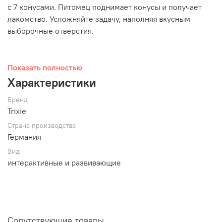
с 7 конусами. Питомец поднимает конусы и получает
лакомство. Усложняйте задачу, наполняя вкусным
выборочные отверстия.
Показать полностью
Интерактивные игрушки создают для собак новые
Характеристики
непривычные ситуации. Решая их, питомец обучается
новому и развивает мышление. А еще это отличный
Бренд
способ сбросить стресс!
Trixie
Страна производства
Германия
Характеристики:
Вид
интерактивные и развивающие
Размер — 20 см.;
7 интерактивных конуса;
Постепенно добавляйте конусы и увеличивайте
сложность;
Имеет не скользящее дно;
Сопутствующие товары