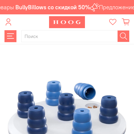
вары
BullyBillows со скидкой 50%
Предложение 