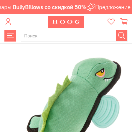
вары
BullyBillows со скидкой 50%
Предложение 