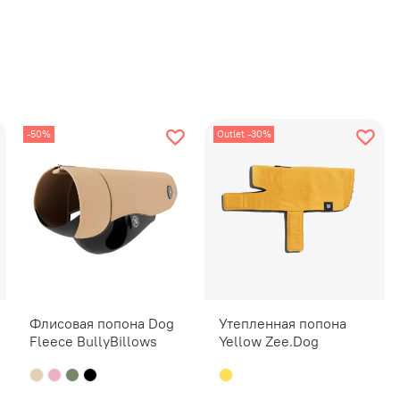
38 (S)
43
48
C 38
C 43
Важно!
У
-50%
Outlet -30%
изделия.
Как прав
Для этог
обхват г
Подобрат
забудьте
смогли б
Флисовая попона Dog
Утепленная попона
Как прав
Fleece BullyBillows
Yellow Zee.Dog
1 - длин
рекоменд