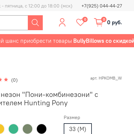
- пятница, с 12:00 до 18:00 (мск)
+7(925) 044-44-27
0
0
0 руб.
нс приобрести товары
BullyBillows со скидкой 50
арт.
HPKOMB_W
(0)
незон "Пони-комбинезони" с
ителем Hunting Pony
Размер
33 (M)