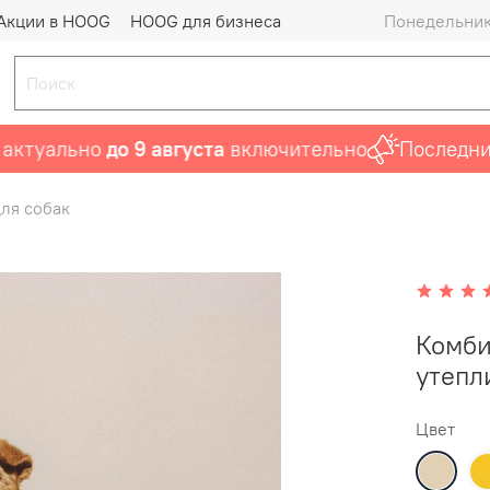
Акции в HOOG
HOOG для бизнеса
Понедельник 
уально
до 9 августа
включительно
Последний ша
ля собак
Комби
утепл
Цвет