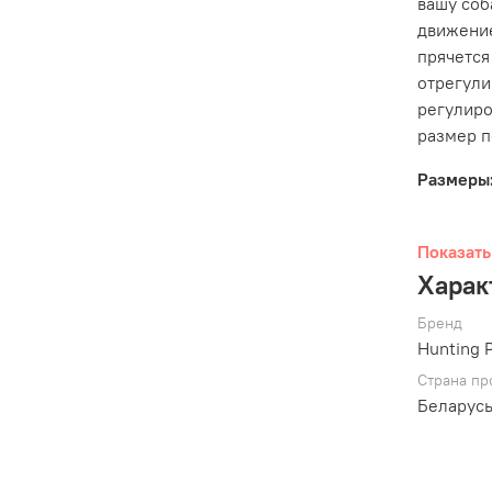
вашу соб
движени
прячется
отрегули
регулиро
размер п
Размеры
Показать
Харак
Бренд
Hunting 
Страна пр
Беларус