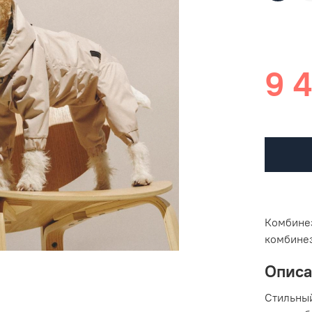
9 
Комбинез
комбинез
Опис
Стильны