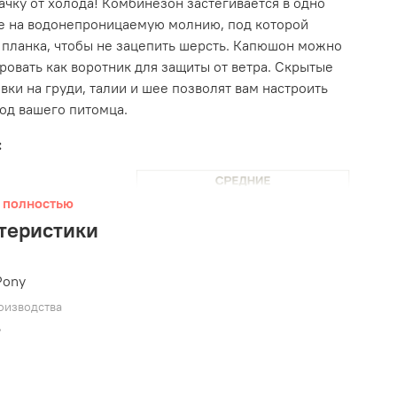
ачку от холода!
Комбинезон застегивается в одно
е на водонепроницаемую молнию, под которой
 планка, чтобы не зацепить шерсть. Капюшон можно
ровать как воротник для защиты от ветра.
Скрытые
вки на груди, талии и шее позволят вам настроить
од вашего питомца.
:
 полностью
теристики
Pony
оизводства
ь