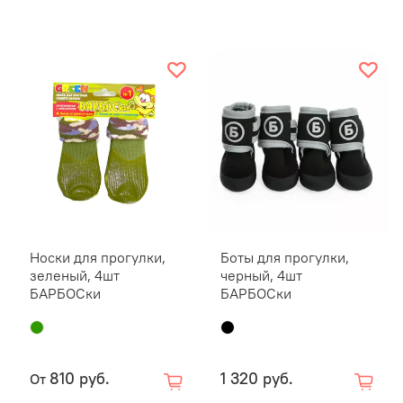
Носки для прогулки,
Боты для прогулки,
зеленый, 4шт
черный, 4шт
Размер
БАРБОСки
БАРБОСки
33 (S)
33 (M)
35 (M)
810 руб.
1 320 руб.
От
35 (L)