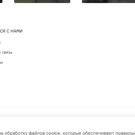
распорот
Перед ра
комбинез
разрезан
СЯ С НАМИ
подлежит
ы
 связь
ты
на обработку файлов cookie, которые обеспечивают правиль