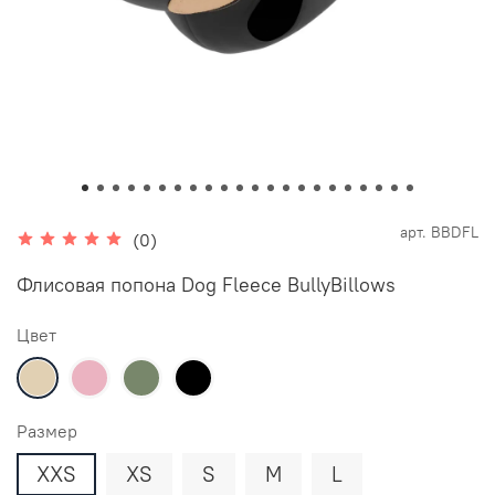
арт.
BBDFL
(0)
Флисовая попона Dog Fleece BullyBillows
Цвет
Размер
XXS
XS
S
M
L