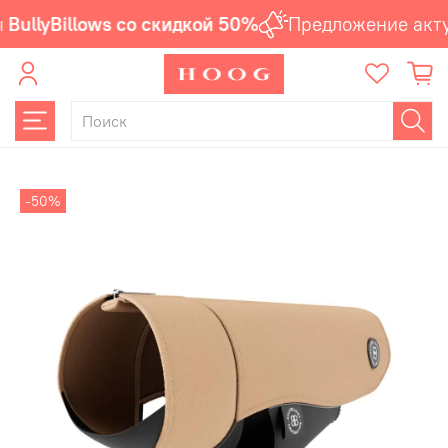
BullyBillows со скидкой 50%
Предложение акту
-50%