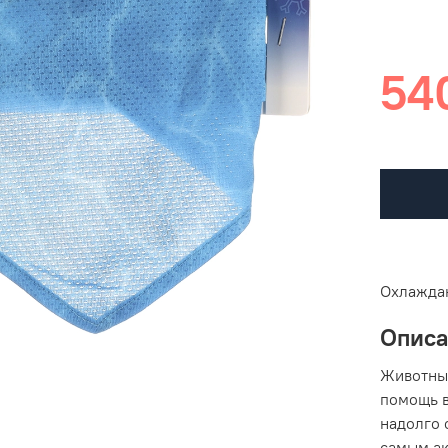
54
Охлаждаю
Опис
Животные
помощь 
надолго 
самым ак