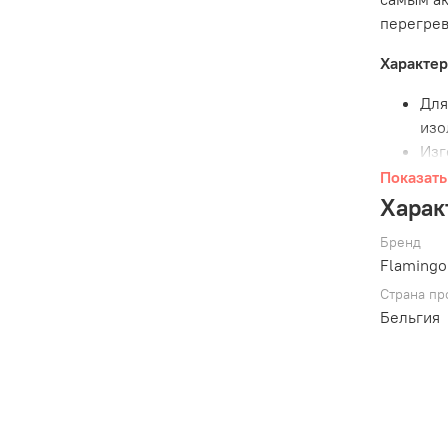
перегрев
Характер
Для
изо
Изг
Лег
Показать
охл
Харак
Уни
Бренд
Раз
Flamingo
Раз
Страна пр
Бандана 
Бельгия
для дома
помогает
температ
использо
вместе с