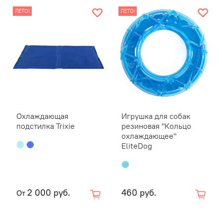
питомец 
ЛЕТО!
ЛЕТО!
день.
Как испо
Хор
пол
Ото
не 
Над
она
Охлаждающая
Игрушка для собак
подстилка Trixie
резиновая "Кольцо
Уход и п
охлаждающее"
EliteDog
прополощ
необходи
30°C, не
не глади
2 000 руб.
460 руб.
От