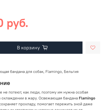
0 руб.
В корзину
щая бандана для собак, Flamingo, Бельгия
ание
 не потеют, как люди, поэтому им нужна особая
в охлаждении в жару. Освежающая бандана
Flamingo
сохраняет прохладу, помогает пережить зной даже
тивным хвостикам и надежно защищает их от