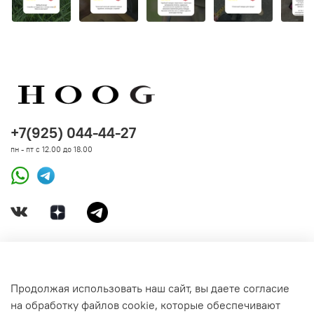
При выборе
ошейника Combat BullyBillows
обратите
внимание на ширину стропы и вес изделия, чтобы точно
подобрать подходящий вариант.
Для небольших собак рекомендуем облегченную
версию — Combat с шириной стропы 2,5 см.
+7(925) 044-44-27
пн - пт с 12.00 до 18.00
Мягкость:
подкладка из мягкого неопрена для
максимального комфорта.
Прочность:
усиленный ошейник выдерживает
нагрузку 180 кг.
Надежность:
подходит для экстренных ситуаций.
Универсальное использование:
идеально
подходит для повседневных прогулок и
ДОКУМЕНТЫ
профессиональных тренировок.
Продолжая использовать наш сайт, вы даете согласие
на обработку файлов cookie, которые обеспечивают
СВЯЗАТЬСЯ С НАМИ