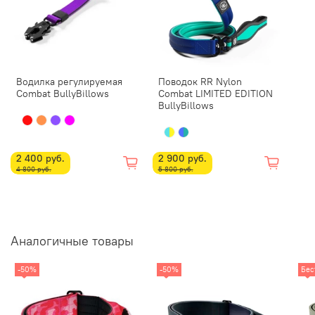
Водилка регулируемая
Поводок RR Nylon
Combat BullyBillows
Combat LIMITED EDITION
BullyBillows
2 400 руб.
2 900 руб.
4 800 руб.
5 800 руб.
Аналогичные товары
-50%
-50%
Бес
Ошейник Combat BullyBillows
оснащен специальным
механизмом «cobra»: он позволяет быстро