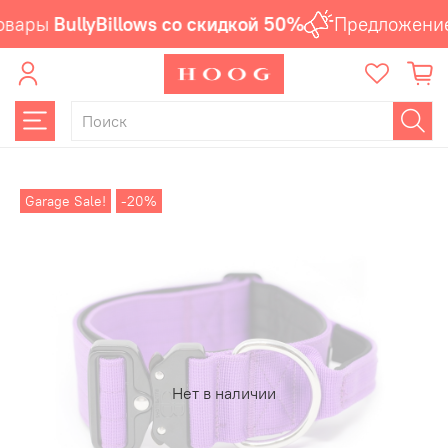
вары
BullyBillows со скидкой 50%
Предложение 
Garage Sale!
-20%
Нет в наличии