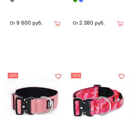
Мяг
мак
Про
9 600 руб.
2 380 руб.
От
От
Над
Уни
пов
Преимуще
Не 
пом
-50%
-50%
Пра
Име
уст
Мед
Отл
Пра
При
Выс