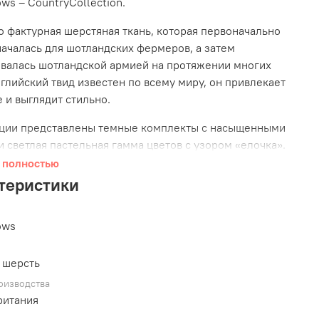
ows – CountryCollection.
то фактурная
шерстяная
ткань
, которая первоначально
ачалась для шотландских фермеров, а затем
валась шотландской армией на протяжении многих
нглийский твид известен по всему миру, он привлекает
 и выглядит стильно.
кции представлены темные комплекты с насыщенными
и светлая пастельная гамма цветов с узором «елочка».
 вариант вы ни выбрали, вы обязательно выделитесь в
 полностью
 на собачьей площадке!
теристики
Combat BullyBillows
оснащен специальным
ом «cobra»: он позволяет быстро зафиксировать или
ows
уницию с вашего питомца, удобен в использовании, не
орозов, а также используется профессионалами для
 шерсть
я с собаками полиции, армии и службы безопасности.
оизводства
ритания
Combat BullyBillows
надежный и функциональный: он