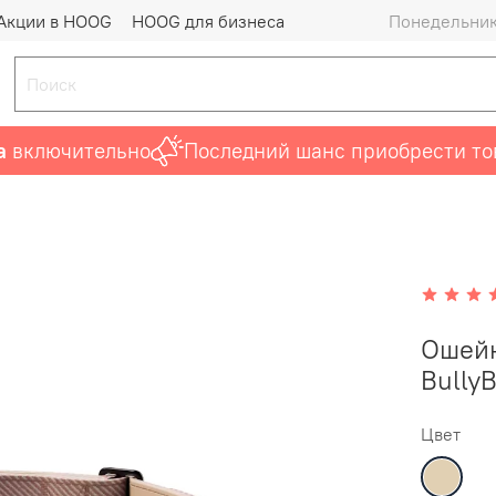
Акции в HOOG
HOOG для бизнеса
Понедельник 
лючительно
Последний шанс приобрести товар
Ошейн
BullyB
Цвет