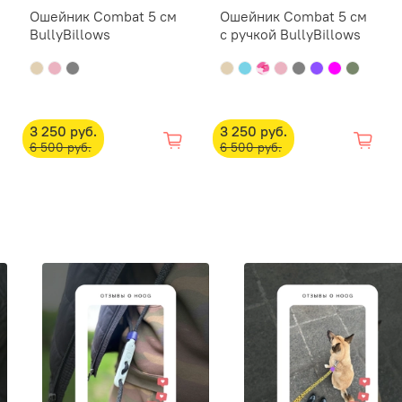
Ошейник Combat 5 см
Ошейник Combat 5 см
Характер
BullyBillows
с ручкой BullyBillows
Ширина 
Вес — 30
Карта ра
M — 43 - 
3 250 руб.
3 250 руб.
L — 44 - 
6 500 руб.
6 500 руб.
Рекоменд
1. Стира
30°. Исп
даже дет
моющее 
2. Слегк
время ст
3. Пропо