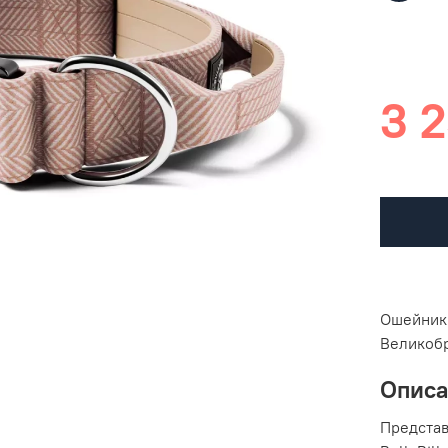
3 2
Ошейник 
Великоб
Опис
Предста