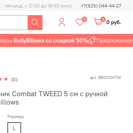
- пятница, с 12:00 до 18:00 (мск)
+7(925) 044-44-27
0
0
0 руб.
ы
BullyBillows со скидкой 50%
Предложение акт
арт.
BBOC5HTW
(0)
ик Combat TWEED 5 см с ручкой
illows
Размер
L