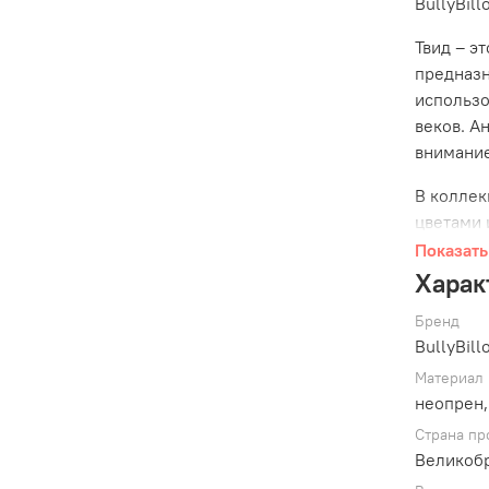
BullyBill
Твид – э
предназн
использо
веков. А
внимание
В колле
цветами 
Какой бы
Показать
городе и
Харак
Ошейник 
Бренд
механизм
BullyBill
снять ам
Материал
боится м
неопрен,
обращени
Страна пр
Великоб
Ошейник 