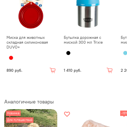
Миска для животных
Бутылка дорожная с
Бут
складная силиконовая
миской 300 мл Trixie
мис
DUVO+
890 руб.
1 410 руб.
2 2
Аналогичные товары
Новинка
-15
Для путешествий