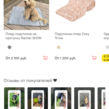
Плед-подстилка на
Подстилка-плед Cosy
Од
прогулку Rachel WOW
Trixie
игр
4 3
От
От
2 100 руб.
1 200 руб.
5 10
Отзывы от покупателей ❤️