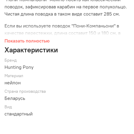
поводок, зафиксировав карабин на первое полукольцо.
Чистая длина поводка в таком виде составит 285 см.
Если вы используете поводок "Пони-Компаньони" в
качестве перестежки, длина составит 150 и 180 см, в
зависимости от выбранного вами варианта ношения.
Показать полностью
Характеристики
Бренд
Hunting Pony
Материал
нейлон
Страна производства
Беларусь
Вид
стандартный