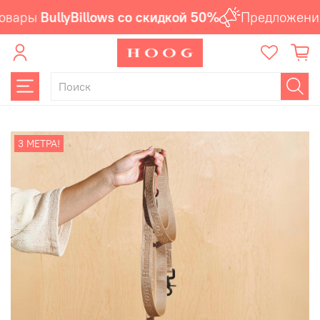
овары
BullyBillows со скидкой 50%
Предложение 
3 МЕТРА!