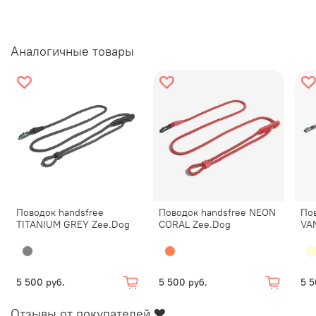
Аналогичные товары
Размеры:
Длина - 300 см
Ширина стропы - 2,5 см
Поводок handsfree
Поводок handsfree NEON
Пов
TITANIUM GREY Zee.Dog
CORAL Zee.Dog
VA
5 500 руб.
5 500 руб.
5 5
Отзывы от покупателей ❤️