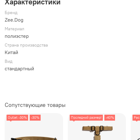
Характеристики
Бренд
Zee.Dog
Материал
полиэстер
Страна производства
Китай
Вид
стандартный
Сопутствующие товары
Outlet -30%
-30%
Последний размер!
-40%
Рас