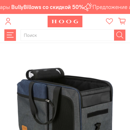
ары
BullyBillows со скидкой 50%
Предложение а