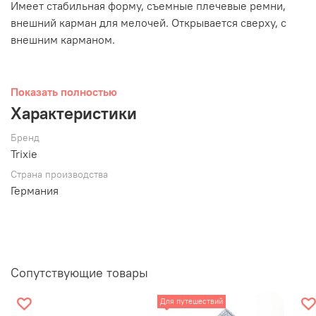
Имеет стабильная форму, съемные плечевые ремни,
внешний карман для мелочей. Открывается сверху, с
внешним карманом.
Показать полностью
Внутри переноски встроен короткий поводок.
Характеристики
Бренд
Характеристики:
Trixie
Страна производства
Сумка-трамсформер: переноска и рюкзак в 1
Германия
Размер: 25 х 38 х 50 см, вес — 1.45 кг
Для животных весом до 7 кг
Стабильная форма
Съемные плечевые ремни
Карман для вещей
Сопутствующие товары
Сетка вентиляции и обзора
Встроенный поводок внутри
Для путешествий