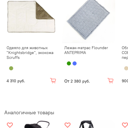
Одеяло для животных
Лежак-матрас Flounder
Об
"Knightsbridge", экокожа
ANTEPRIMA
СО
Scruffs
пе
От
4 310 руб.
900
2 380 руб.
Аналогичные товары