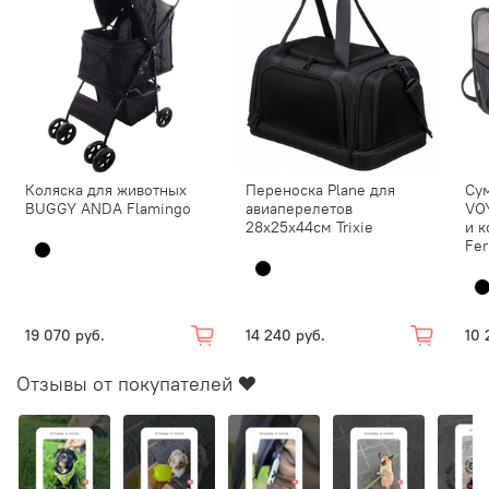
Коляска для животных
Переноска Plane для
Су
BUGGY ANDA Flamingo
авиаперелетов
VO
28х25х44см Trixie
и 
Fer
19 070 руб.
14 240 руб.
10 
Отзывы от покупателей ❤️