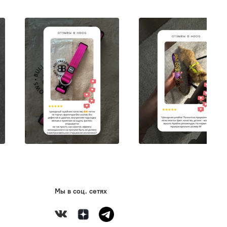
e.Dog
создает инновационные продукты в стиле fast
 Zee. — элемент стиля, объединяющий людей и
.
истики:
ходит для щенков
чный и мягкий полиэстер
боится грязи и стирок в машинке
раздражает кожу
ас регулировки размера
очечная система блокировки замка
 крепления для поводка
йная защита швов
Мы в соц. сетях
ссический черный отлично выглядит на любой шерсти