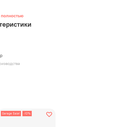
 полностью
теристики
ер
оизводства
Garage Sale!
-10%