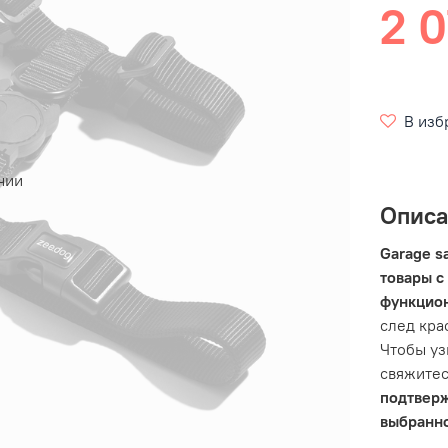
2 0
В изб
чии
Опис
Garage s
товары с
функцио
след кра
Чтобы уз
свяжитес
подтвер
выбранно