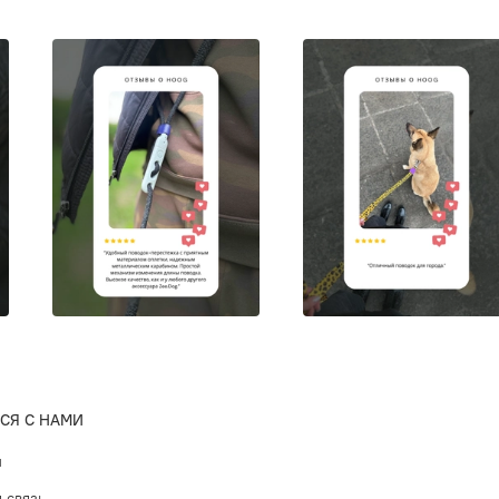
Бренд
Ze
fashion.
питомцев
Характер
Под
Про
Не 
Не 
Зап
4-т
Два
Дво
СЯ С НАМИ
Кла
ы
 связь