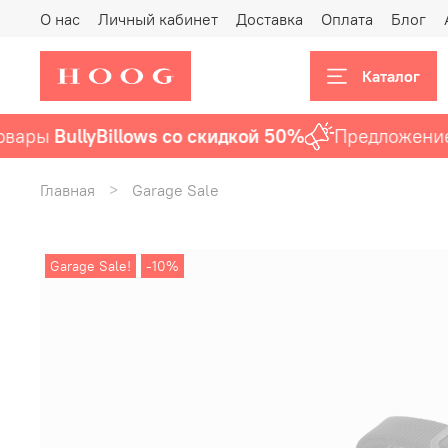
О нас
Личный кабинет
Доставка
Оплата
Блог
Каталог
ары
BullyBillows со скидкой 50%
Предложение а
Главная
Garage Sale
Garage Sale!
-10%