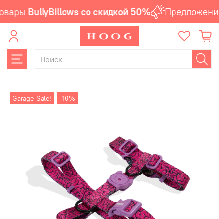
овары
BullyBillows со скидкой 50%
Предложение
Garage Sale!
-10%