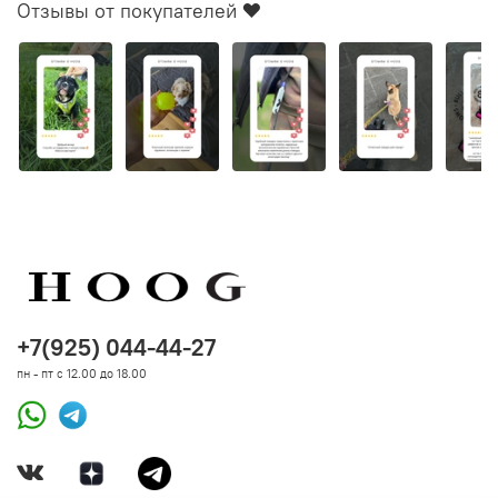
Отзывы от покупателей ❤️
при возникновении гарантийной ситуации. Гарантия
распространяется на работу механизмов, целостность
строчки и другое состояние амуниции, исключая
естественный износ и механическое вмешательство.
+7(925) 044-44-27
пн - пт с 12.00 до 18.00