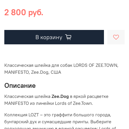
2 800 руб.
В корзину
Классическая шлейка для собак
LORDS OF ZEE.TOWN,
MANIFESTO,
Zee.Dog, США
Описание
Классическая шлейка
Zee.Dog
в яркой расцветке
MANIFESTO
из линейки Lords of Zee.Town.
Коллекция LOZT – это граффити большого города,
бунтарский дух и сумасшедшие принты. Выберите
подходящую амуницию в единой расцветке: Lords of