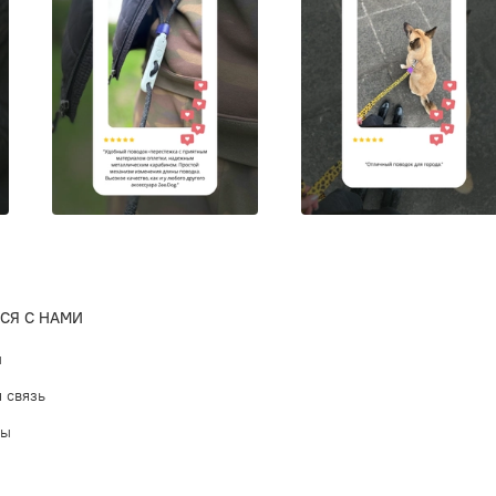
СЯ С НАМИ
ы
 связь
ты