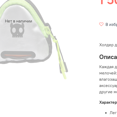
Нет в наличии
В изб
Холдер д
Опис
Каждая д
мелочей:
влагозащ
аксессуа
другие м
Характер
Лег