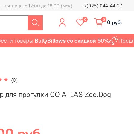
- пятница, с 12:00 до 18:00 (мск)
+7(925) 044-44-27
0
0
0 руб.
ти товары
BullyBillows со скидкой 50%
Предлож
(0)
р для прогулки GO ATLAS Zee.Dog
00 руб.