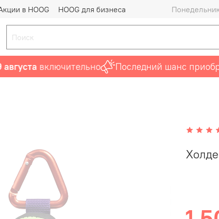
Акции в HOOG
HOOG для бизнеса
Понедельник 
вгуста
включительно
Последний шанс приобрес
Холде
1 5