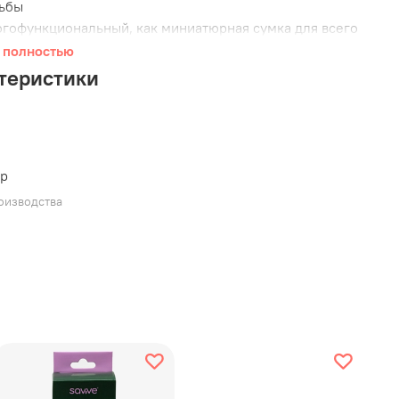
ьбы
гофункциональный, как миниатюрная сумка для всего
ого необходимого
 полностью
пропускает влагу и запахи, может использоваться для
теристики
омств
еты никогда не застревают
ходит для любых пакетов, рулон или стопку легко
енить
ер
e.Dog
создает инновационные продукты в стиле fast
оизводства
 Zee. — элемент стиля, объединяющий людей и
.