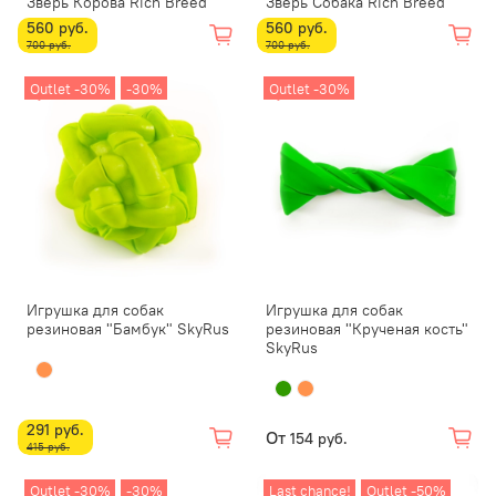
Зверь Корова Rich Breed
Зверь Собака Rich Breed
560 руб.
560 руб.
700 руб.
700 руб.
Outlet -30%
-30%
Outlet -30%
Игрушка для собак
Игрушка для собак
резиновая "Бамбук" SkyRus
резиновая "Крученая кость"
SkyRus
291 руб.
От
154 руб.
415 руб.
Outlet -30%
-30%
Last chance!
Outlet -50%