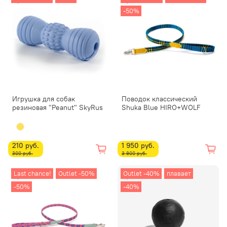
-50%
Игрушка для собак
Поводок классический
резиновая "Peanut" SkyRus
Shuka Blue HIRO+WOLF
210 руб.
1 950 руб.
300 руб.
3 900 руб.
Last chance!
Outlet -50%
Outlet -40%
плавает
-50%
-40%