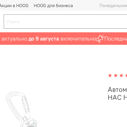
Акции в HOOG
HOOG для бизнеса
Понедельник 
туально
до 9 августа
включительно
Последний ш
Автом
НАС 