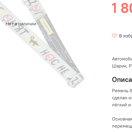
1 8
Нет в наличии
В изб
Автомоб
Шарик, Р
Опис
Ремень б
сделан и
лёгкий и
Основная
перемеща