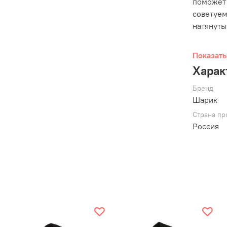
поможет
советуем
натянуты
Пристег
Показать
конце вс
Харак
ВАЖНО:
Бренд
использу
Шарик
Страна пр
ДЛИНА (б
Россия
Ширина с
*Краш-те