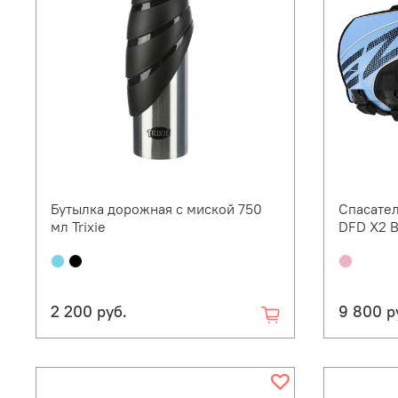
Бутылка дорожная с миской 750
Спасател
мл Trixie
DFD X2 B
2 200 руб.
9 800 р