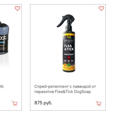
OG
Спрей-репеллент с лавандой от
паразитов Flea&Tick DogSoap
875 руб.