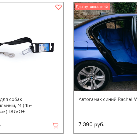
Для путешествий
для собак
Автогамак синий Rachel
льный, M (45-
5см) DUVO+
.
7 390 руб.