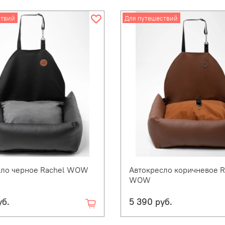
ствий
Для путешествий
сло черное Rachel WOW
Автокресло коричневое R
WOW
уб.
5 390 руб.