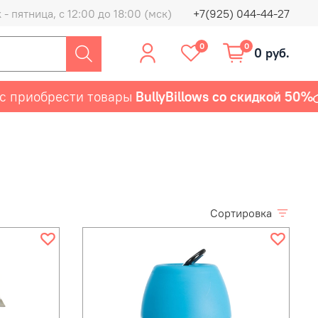
- пятница, с 12:00 до 18:00 (мск)
+7(925) 044-44-27
0
0
0 руб.
брести товары
BullyBillows со скидкой 50%
Пре
Сортировка