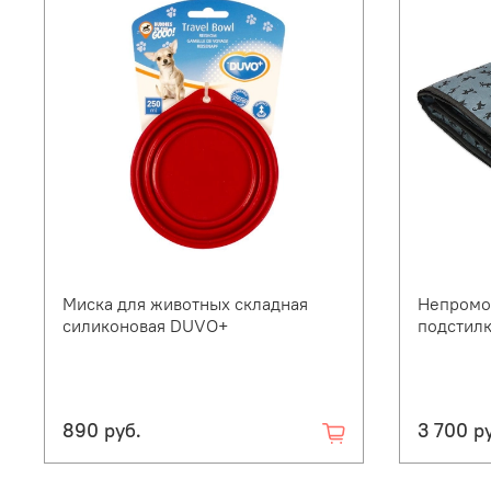
Миска для животных складная
Непромо
силиконовая DUVO+
подстил
890 руб.
3 700 р