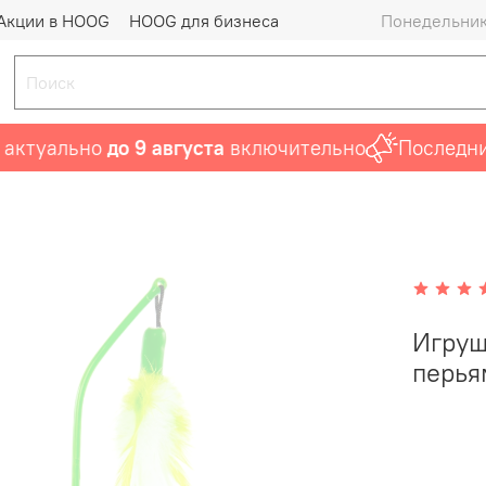
Акции в HOOG
HOOG для бизнеса
Понедельник 
туально
до 9 августа
включительно
Последний ш
Игруш
перья