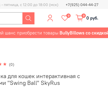
- пятница, с 12:00 до 18:00 (мск)
+7(925) 044-44-27
0
0
0 руб.
анс приобрести товары
BullyBillows со скидкой 5
(0)
ка для кошек интерактивная с
ми "Swing Ball" SkyRus