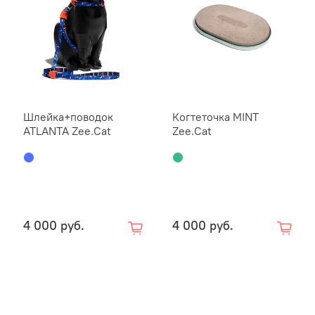
процесс
хвостаты
мотивиру
питомца 
мелодичн
вашего п
Шлейка+поводок
Когтеточка MINT
Размеры
ATLANTA Zee.Cat
Zee.Cat
палочкой
Активные
хорошую 
умственн
Игрушка 
4 000 руб.
4 000 руб.
через 15
Обратите
за питом
игрушкам
питомца 