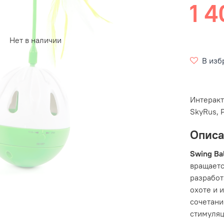
1 4
Нет в наличии
В изб
Интеракт
SkyRus, 
Опис
Swing Ba
вращаетс
разработ
охоте и 
сочетани
стимуляц