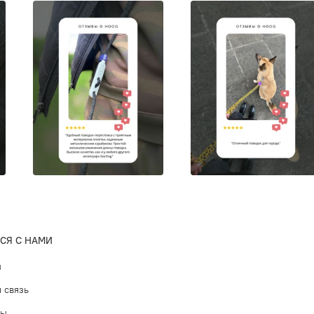
СЯ С НАМИ
ы
 связь
ты