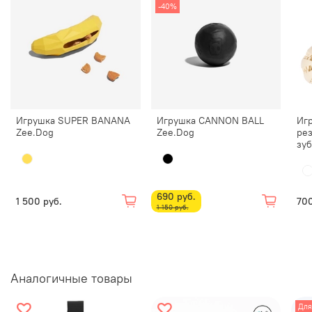
-40%
Игрушка SUPER BANANA
Игрушка CANNON BALL
Игр
Zee.Dog
Zee.Dog
ре
зуб
690 руб.
1 500 руб.
700
1 150 руб.
Аналогичные товары
Для