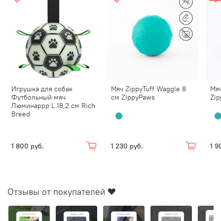
Игрушка для собак
Мяч ZippyTuff Waggle 8
Мяч
Футбольный мяч
см ZippyPaws
Zi
Люминаррр L 18,2 см Rich
Breed
1 800 руб.
1 230 руб.
1 9
Отзывы от покупателей ❤️