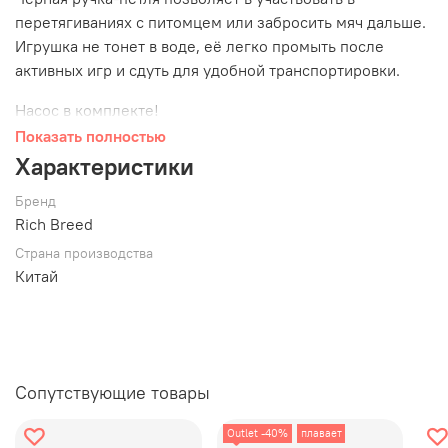
перетягиваниях с питомцем или забросить мяч дальше.
Игрушка не тонет в воде, её легко промыть после
активных игр и сдуть для удобной транспортировки.
Насос в комплекте!
Показать полностью
Характеристики:
Характеристики
Петли и ручка для взаимодействия с питомцем
Бренд
Прочный материал
Rich Breed
Не тонет в воде
Страна производства
Насос в комплекте
Китай
Размер L - диаметр мяча 18,2 см
Обратите внимание:
Нет неразрушимых игрушек.
Наблюдайте за питомцем, пока он играет!
Контролируемая игра поможет игрушкам прослужить
Сопутствующие товары
дольше и, самое главное, сохранить питомца в
безопасности. Стоит прекратить игру, если игрушка
Outlet -40%
плавает
начала разрушаться.