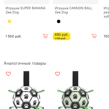
Игрушка SUPER BANANA
Игрушка CANNON BALL
Игр
Zee.Dog
Zee.Dog
ре
зуб
690 руб.
1 500 руб.
700
1 150 руб.
Аналогичные товары