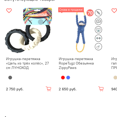
игрушка начала разрушаться.
Снова в продаже!
Игрушка-перетяжка
Игрушка-перетяжка
Иг
«Цепь из трёх колёс», 27
RopeTugz Обезьянка
гал
см ЛУНОХОД
ZippyPaws
ПР
2 750 руб.
2 650 руб.
940