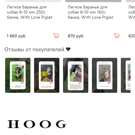
Храните лакомства в сухом темном месте при
Легкое баранье для
Легкое баранье для
Лег
температуре от +10 до +25° и относительной влажности
собак 8-10 мм 250г,
собак 8-10 мм 160г,
соб
не более 75%
банка, With Love Piglet
банка, With Love Piglet
Wit
1 660 руб.
870 руб.
620
Отзывы от покупателей ❤️