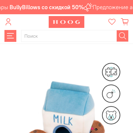
ары
BullyBillows со скидкой 50%
Предложение ак