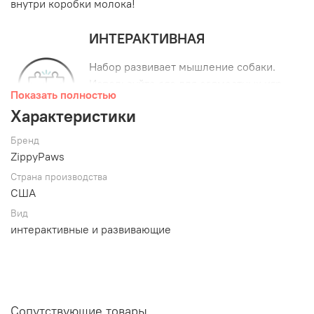
внутри коробки молока!
ИНТЕРАКТИВНАЯ
Набор развивает мышление собаки.
Используйте его для совместных игр
Показать полностью
по поиску лакомств и игрушек
Характеристики
поменьше внутри большего
контейнера.
Бренд
ZippyPaws
КРУГЛАЯ ПИЩАЛКА
Страна производства
США
В каждой игрушке-вставке будет
звучать небольшая пищалка,
Вид
стимулируя питомца на активный
интерактивные и развивающие
поиск.
С НАПОЛНИТЕЛЕМ
Мягкий наполнитель добавляет
Сопутствующие товары