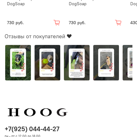
DogSoap
DogSoap
Do
730 руб.
730 руб.
430
Отзывы от покупателей ❤️
+7(925) 044-44-27
пн - пт с 12.00 до 18.00