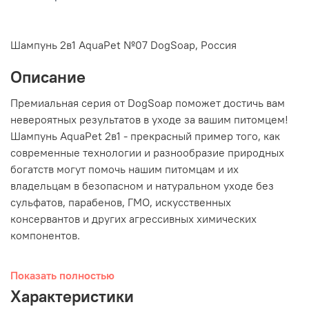
Шампунь 2в1 AquaPet №07 DogSoap, Россия
Описание
Премиальная серия от DogSoap поможет достичь вам
невероятных результатов в уходе за вашим питомцем!
Шампунь AquaPet 2в1 - прекрасный пример того, как
современные технологии и разнообразие природных
богатств могут помочь нашим питомцам и их
владельцам в безопасном и натуральном уходе без
сульфатов, парабенов, ГМО, искусственных
консервантов и других агрессивных химических
компонентов.
Шампунь хорошо пенится, придает шерстке блеск и
Показать полностью
роскошный аромат.
Характеристики